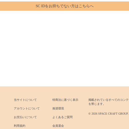
SC IDをお持ちでない方はこちらへ
当サイトについて
特商法に基づく表示
掲載されているすべてのコンテ
を禁じます。
アカウントについて
推奨環境
© 2026 SPACE CRAFT GROUP. All
お支払いについて
よくあるご質問
利用規約
会員退会