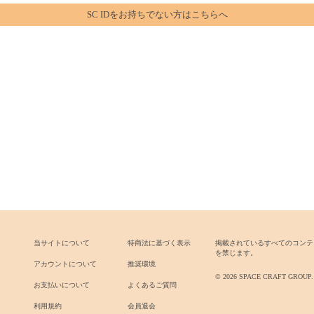
SC IDをお持ちでない方はこちらへ
当サイトについて
特商法に基づく表示
掲載されているすべてのコンテ
を禁じます。
アカウントについて
推奨環境
© 2026 SPACE CRAFT GROUP. All
お支払いについて
よくあるご質問
利用規約
会員退会